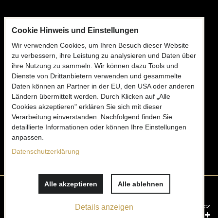
FOLGEN SIE UNS
Cookie Hinweis und Einstellungen
Facebook
Wir verwenden Cookies, um Ihren Besuch dieser Website
zu verbessern, ihre Leistung zu analysieren und Daten über
Instagram
ihre Nutzung zu sammeln. Wir können dazu Tools und
Dienste von Drittanbietern verwenden und gesammelte
Daten können an Partner in der EU, den USA oder anderen
KONTAKTIEREN SIE UNS
Ländern übermittelt werden. Durch Klicken auf „Alle
Cookies akzeptieren" erklären Sie sich mit dieser
✉
info@mooria.eu
Verarbeitung einverstanden. Nachfolgend finden Sie
detaillierte Informationen oder können Ihre Einstellungen
Schreiben Sie uns
anpassen.
Datenschutzerklärung
Alle akzeptieren
Alle ablehnen
Cookie-Einstellungen
Datenschutzerklärung
Impressum
Website erstellt mit:
ByznysWeb.cz
Details anzeigen