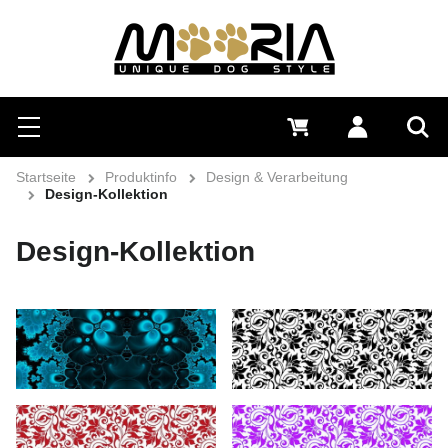
Suchen
Menü
0 €
Anmelden
Suc
Startseite
Produktinfo
Design & Verarbeitung
Design-Kollektion
Design-Kollektion