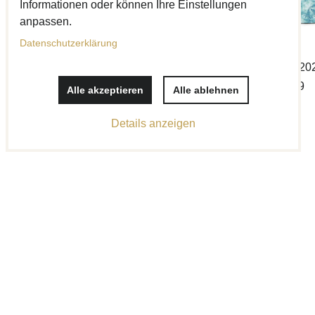
Informationen oder können Ihre Einstellungen
anpassen.
Datenschutzerklärung
Halsband 20
Edition #19
Alle akzeptieren
Alle ablehnen
Preis mit MwSt
ab 26 €
Details anzeigen
Halsband 20
Edition #9
Preis mit MwSt
ab 26 €