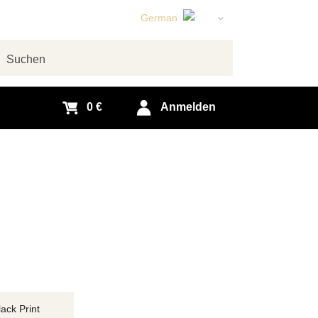
German
English
Czech
chen
Slovak
0 €
Anmelden
ack Print