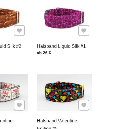
Zu Favoriten hinzufügen
Zu Favoriten hinzufügen
uid Silk #2
Halsband Liquid Silk #1
.
Preis mit MwSt.
ab 26 €
Zu Favoriten hinzufügen
Zu Favoriten hinzufügen
entine
Halsband Valentine
Edition #5