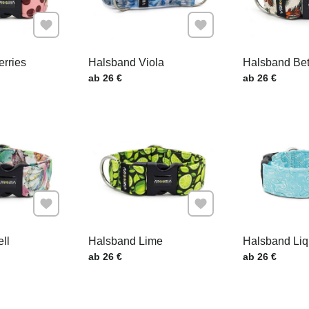
Zu Favoriten hinzufügen
Zu Favoriten hinzufügen
rries
Halsband Viola
Halsband Bet
.
Preis mit MwSt.
Preis mit MwSt
ab 26 €
ab 26 €
Zu Favoriten hinzufügen
Zu Favoriten hinzufügen
ll
Halsband Lime
Halsband Liq
.
Preis mit MwSt.
Preis mit MwSt
ab 26 €
ab 26 €