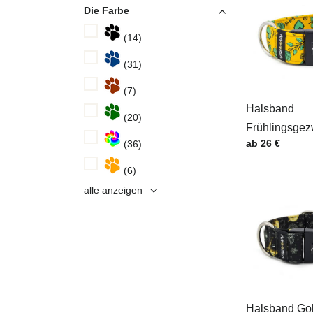
Die Farbe
(14)
(31)
(7)
Halsband
(20)
Frühlingsgez
Preis mit MwSt
ab 26 €
(36)
(6)
alle anzeigen
Halsband Go