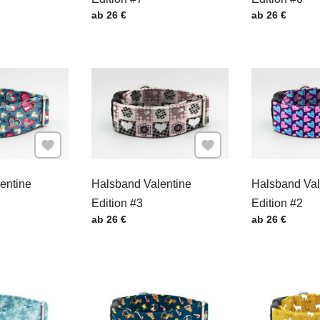
.
Preis mit MwSt.
Preis mit MwSt
ab 26 €
ab 26 €
Zu Favoriten hinzufügen
Zu Favoriten hinzufügen
entine
Halsband Valentine
Halsband Val
Edition #3
Edition #2
.
Preis mit MwSt.
Preis mit MwSt
ab 26 €
ab 26 €