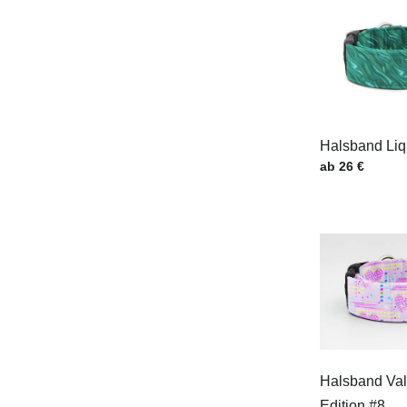
Halsband Liq
Preis mit MwSt
ab 26 €
Halsband Val
Edition #8