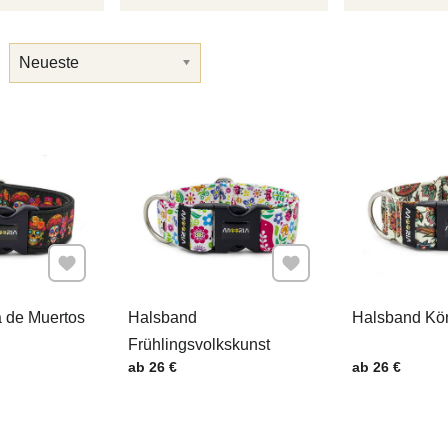
Neueste
:
Zu Favoriten hinzufügen
Zu Favoriten hinzufügen
 de Muertos
Halsband
Halsband Kön
Frühlingsvolkskunst
.
Preis mit MwSt.
Preis mit MwSt
ab 26 €
ab 26 €