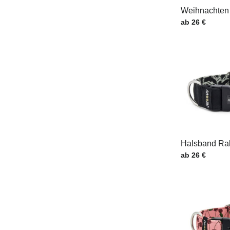
Weihnachten
Preis mit MwSt
ab 26 €
Halsband Ra
Preis mit MwSt
ab 26 €