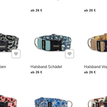
.
Preis mit MwSt.
Preis mit MwSt
ab 26 €
ab 26 €
Zu Favoriten hinzufügen
Zu Favoriten hinzufügen
ben
Halsband Schädel
Halsband Vo
.
Preis mit MwSt.
Preis mit MwSt
ab 26 €
ab 26 €