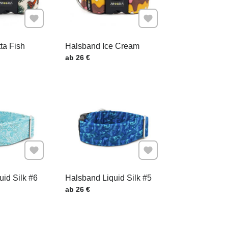
Zu Favoriten hinzufügen
Zu Favoriten hinzufügen
ta Fish
Halsband Ice Cream
.
Preis mit MwSt.
ab 26 €
Zu Favoriten hinzufügen
Zu Favoriten hinzufügen
uid Silk #6
Halsband Liquid Silk #5
.
Preis mit MwSt.
ab 26 €