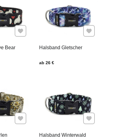
Zu Favoriten hinzufügen
Zu Favoriten hinzufügen
ve Bear
Halsband Gletscher
.
Preis mit MwSt.
ab 26 €
Zu Favoriten hinzufügen
Zu Favoriten hinzufügen
len
Halsband Winterwald