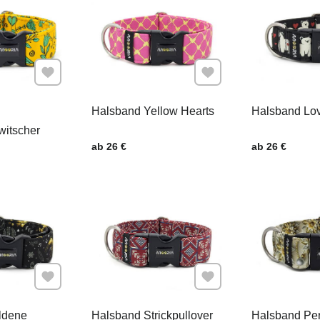
Zu Favoriten hinzufügen
Zu Favoriten hinzufügen
Halsband Yellow Hearts
Halsband Lo
witscher
.
Preis mit MwSt.
Preis mit MwSt
ab 26 €
ab 26 €
Zu Favoriten hinzufügen
Zu Favoriten hinzufügen
ldene
Halsband Strickpullover
Halsband Per