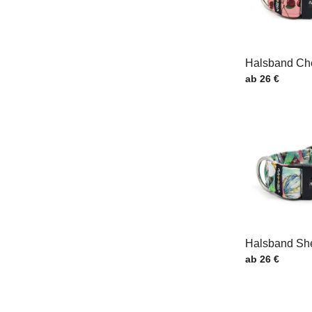
Halsband Che
Preis mit MwSt
ab 26 €
Halsband She
Preis mit MwSt
ab 26 €