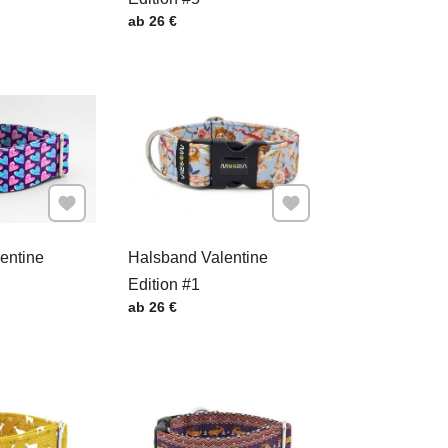
.
Preis mit MwSt.
ab 26 €
Zu Favoriten hinzufügen
Zu Favoriten hinzufügen
entine
Halsband Valentine
Edition #1
.
Preis mit MwSt.
ab 26 €