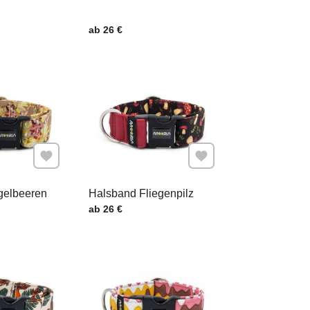
.
Preis mit MwSt.
ab 26 €
Zu Favoriten hinzufügen
Zu Favoriten hinzufügen
gelbeeren
Halsband Fliegenpilz
.
Preis mit MwSt.
ab 26 €