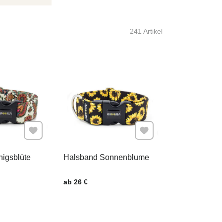
241
Artikel
Zu Favoriten hinzufügen
Zu Favoriten hinzufügen
igsblüte
Halsband Sonnenblume
.
Preis mit MwSt.
ab 26 €