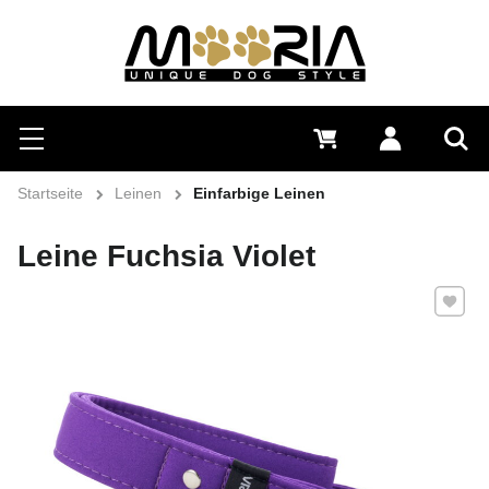
Suchen
Menü
0 €
Anmelden
Suc
Startseite
Leinen
Einfarbige Leinen
Leine Fuchsia Violet
Zu Favo