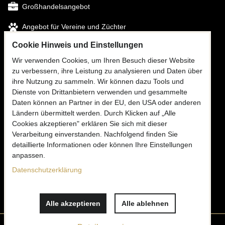
Großhandelsangebot
Angebot für Vereine und Züchter
Cookie Hinweis und Einstellungen
FOLGEN SIE UNS
Wir verwenden Cookies, um Ihren Besuch dieser Website
zu verbessern, ihre Leistung zu analysieren und Daten über
Facebook
ihre Nutzung zu sammeln. Wir können dazu Tools und
Instagram
Dienste von Drittanbietern verwenden und gesammelte
Daten können an Partner in der EU, den USA oder anderen
Ländern übermittelt werden. Durch Klicken auf „Alle
Cookies akzeptieren" erklären Sie sich mit dieser
KONTAKTIEREN SIE UNS
Verarbeitung einverstanden. Nachfolgend finden Sie
✉
detaillierte Informationen oder können Ihre Einstellungen
info@mooria.eu
anpassen.
Datenschutzerklärung
Schreiben Sie uns
Alle akzeptieren
Alle ablehnen