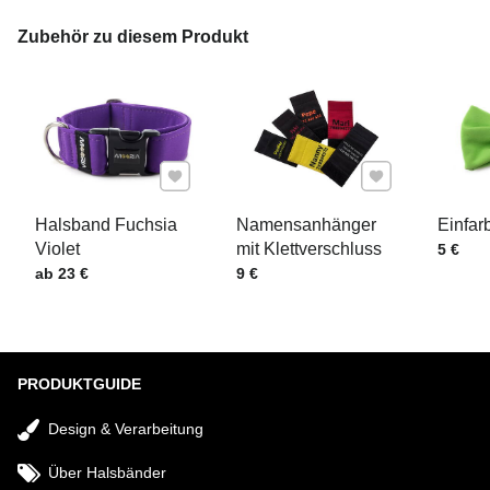
IHRE E-MAIL
Zubehör zu diesem Produkt
IHRE FRAGE ZUM PRODUKT
Zu Favoriten hinzufügen
Zu Favoriten hinz
Halsband Fuchsia
Namensanhänger
Einfar
Violet
mit Klettverschluss
Preis m
5 €
Preis mit MwSt.
Preis mit MwSt.
ab 23 €
9 €
Senden
PRODUKTGUIDE
Design & Verarbeitung
Über Halsbänder