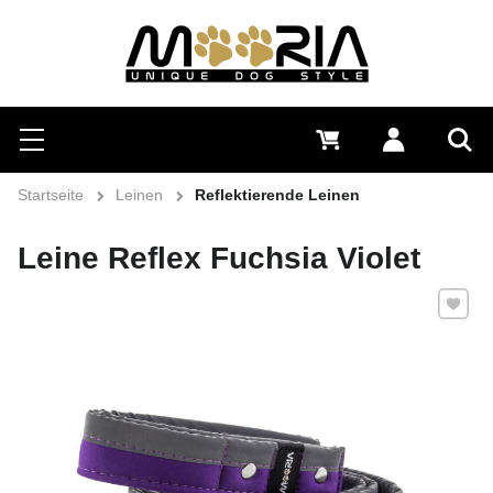
Suchen
Menü
0 €
Anmelden
Suc
Startseite
Leinen
Reflektierende Leinen
Leine Reflex Fuchsia Violet
Zu Favo