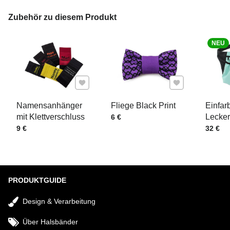
IHRE E-MAIL
Zubehör zu diesem Produkt
NEU
IHRE FRAGE ZUM PRODUKT
Zu Favoriten hinzufügen
Zu Favoriten hinz
Namensanhänger
Fliege Black Print
Einfar
mit Klettverschluss
Preis mit MwSt.
Lecker
6 €
Preis mit MwSt.
Preis m
9 €
32 €
Senden
PRODUKTGUIDE
Design & Verarbeitung
Über Halsbänder