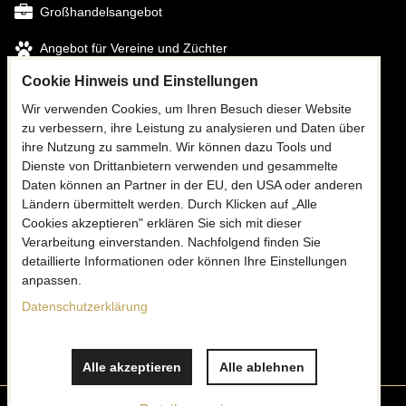
Großhandelsangebot
Angebot für Vereine und Züchter
Cookie Hinweis und Einstellungen
FOLGEN SIE UNS
Wir verwenden Cookies, um Ihren Besuch dieser Website
zu verbessern, ihre Leistung zu analysieren und Daten über
Facebook
ihre Nutzung zu sammeln. Wir können dazu Tools und
Instagram
Dienste von Drittanbietern verwenden und gesammelte
Daten können an Partner in der EU, den USA oder anderen
Ländern übermittelt werden. Durch Klicken auf „Alle
Cookies akzeptieren" erklären Sie sich mit dieser
KONTAKTIEREN SIE UNS
Verarbeitung einverstanden. Nachfolgend finden Sie
✉
detaillierte Informationen oder können Ihre Einstellungen
info@mooria.eu
anpassen.
Datenschutzerklärung
Schreiben Sie uns
Alle akzeptieren
Alle ablehnen