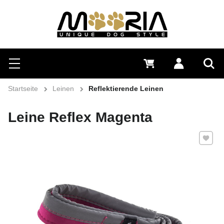
Suchen
Menü
0 €
Anmelden
Suc
Startseite
Leinen
Reflektierende Leinen
Leine Reflex Magenta
Zu Favo