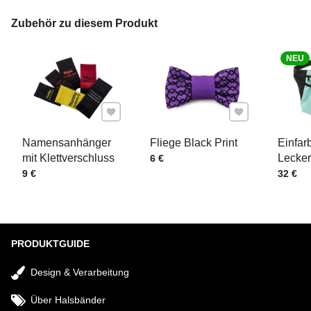
IHRE E-MAIL
Zubehör zu diesem Produkt
NEU
IHRE FRAGE ZUM PRODUKT
Zu Favoriten hinzufügen
Zu Favoriten hinz
Namensanhänger
Fliege Black Print
Einfar
mit Klettverschluss
Preis mit MwSt.
Lecker
6 €
Preis mit MwSt.
Preis m
9 €
32 €
Senden
PRODUKTGUIDE
Design & Verarbeitung
Über Halsbänder