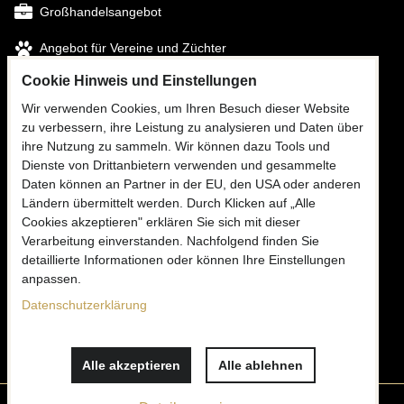
Großhandelsangebot
Angebot für Vereine und Züchter
Cookie Hinweis und Einstellungen
FOLGEN SIE UNS
Wir verwenden Cookies, um Ihren Besuch dieser Website
zu verbessern, ihre Leistung zu analysieren und Daten über
Facebook
ihre Nutzung zu sammeln. Wir können dazu Tools und
Instagram
Dienste von Drittanbietern verwenden und gesammelte
Daten können an Partner in der EU, den USA oder anderen
Ländern übermittelt werden. Durch Klicken auf „Alle
Cookies akzeptieren" erklären Sie sich mit dieser
KONTAKTIEREN SIE UNS
Verarbeitung einverstanden. Nachfolgend finden Sie
✉
detaillierte Informationen oder können Ihre Einstellungen
info@mooria.eu
anpassen.
Datenschutzerklärung
Schreiben Sie uns
Alle akzeptieren
Alle ablehnen