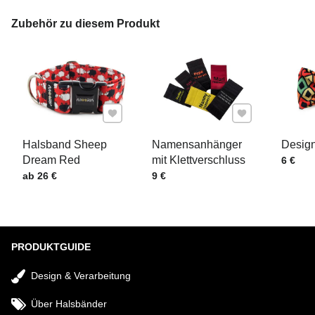
IHRE E-MAIL
Zubehör zu diesem Produkt
IHRE FRAGE ZUM PRODUKT
Zu Favoriten hinzufügen
Zu Favoriten hinz
Halsband Sheep
Namensanhänger
Design
Dream Red
mit Klettverschluss
Preis m
6 €
Preis mit MwSt.
Preis mit MwSt.
ab 26 €
9 €
Senden
PRODUKTGUIDE
Design & Verarbeitung
Über Halsbänder