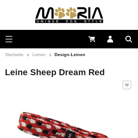
Suchen
Menü
0 €
Anmelden
Suc
Startseite
Leinen
Design-Leinen
Leine Sheep Dream Red
Zu Favo