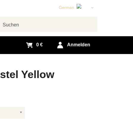
German
English
Czech
chen
Slovak
0 €
Anmelden
stel Yellow