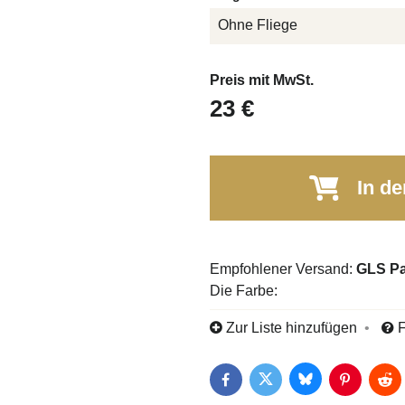
Ohne Fliege
Preis mit MwSt.
23 €
In de
GLS Pa
Die Farbe:
Zur Liste hinzufügen
F
Bluesky
Twitter
Facebook
Pinterest
Red