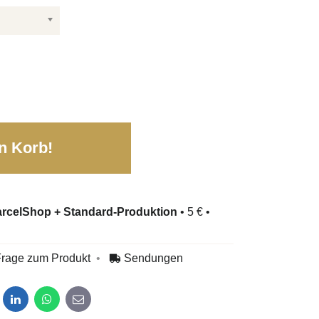
n Korb!
rcelShop + Standard-Produktion
•
5 €
•
rage zum Produkt
Sendungen
dit
LinkedIn
WhatsApp
E-mail