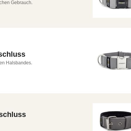
lichen Gebrauch.
schluss
hen Halsbandes.
rschluss
.