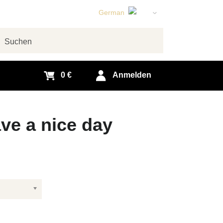
German
English
Czech
chen
Slovak
0 €
Anmelden
ve a nice day