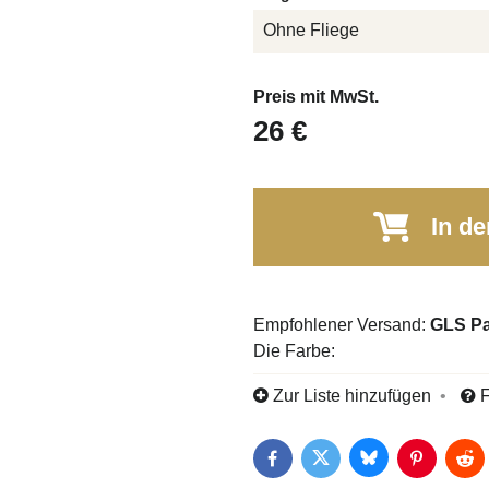
Ohne Fliege
Preis mit MwSt.
26 €
In de
GLS Pa
Die Farbe:
Zur Liste hinzufügen
F
Bluesky
Twitter
Facebook
Pinterest
Red