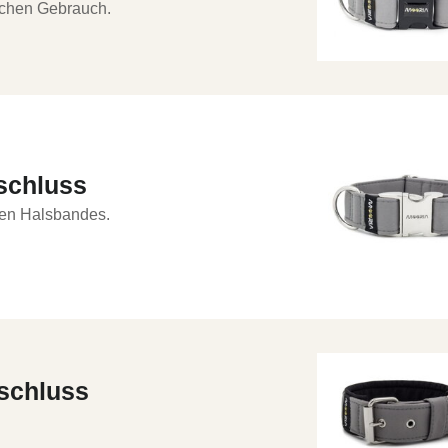
lichen Gebrauch.
schluss
hen Halsbandes.
rschluss
.