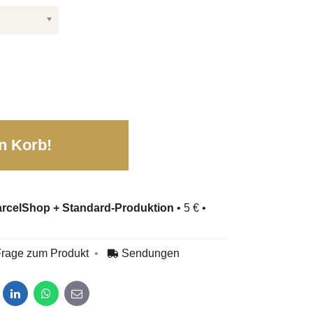
n Korb!
rcelShop + Standard-Produktion
•
5 €
•
rage zum Produkt
Sendungen
dit
LinkedIn
WhatsApp
E-mail