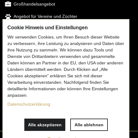
Großhandelsangebot
Angebot für Vereine und Züchter
Cookie Hinweis und Einstellungen
FOLGEN SIE UNS
Wir verwenden Cookies, um Ihren Besuch dieser Website
zu verbessern, ihre Leistung zu analysieren und Daten über
Facebook
ihre Nutzung zu sammeln. Wir können dazu Tools und
Instagram
Dienste von Drittanbietern verwenden und gesammelte
Daten können an Partner in der EU, den USA oder anderen
Ländern übermittelt werden. Durch Klicken auf „Alle
Cookies akzeptieren" erklären Sie sich mit dieser
KONTAKTIEREN SIE UNS
Verarbeitung einverstanden. Nachfolgend finden Sie
✉
detaillierte Informationen oder können Ihre Einstellungen
info@mooria.eu
anpassen.
Datenschutzerklärung
Schreiben Sie uns
Alle akzeptieren
Alle ablehnen