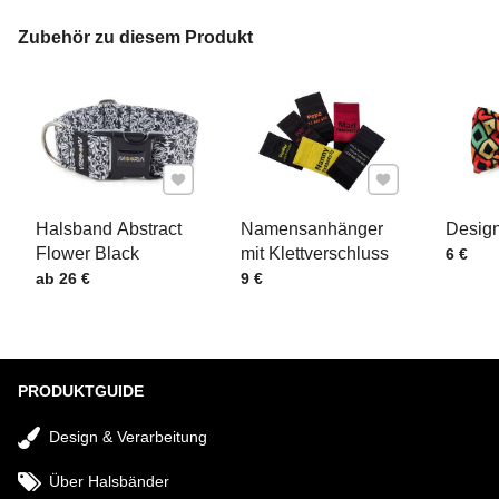
IHRE E-MAIL
Zubehör zu diesem Produkt
IHRE FRAGE ZUM PRODUKT
Zu Favoriten hinzufügen
Zu Favoriten hinz
Halsband Abstract
Namensanhänger
Design
Flower Black
mit Klettverschluss
Preis m
6 €
Preis mit MwSt.
Preis mit MwSt.
ab 26 €
9 €
Senden
PRODUKTGUIDE
Design & Verarbeitung
Über Halsbänder