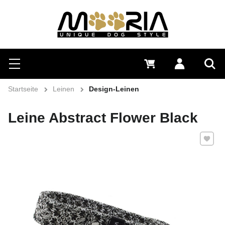
Suchen
Menü
0 €
Anmelden
Suc
Startseite
Leinen
Design-Leinen
Leine Abstract Flower Black
Zu Favo