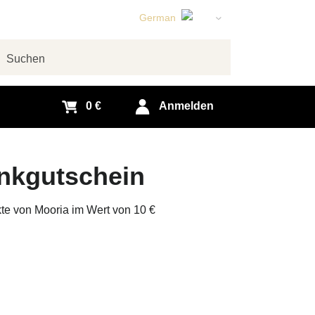
German
English
Czech
chen
Slovak
0 €
Anmelden
nkgutschein
te von Mooria im Wert von 10 €