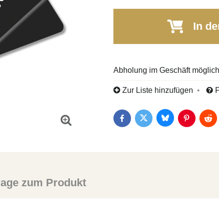
In de
Zur Liste hinzufügen
F
Bluesky
Twitter
Facebook
Pinterest
Red
rage zum Produkt