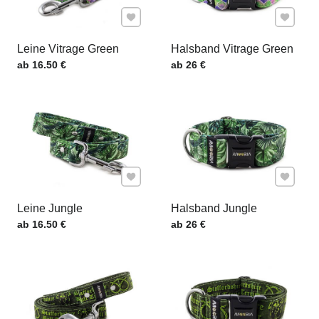
Zu Favoriten hinzufügen
Zu Favor
Leine Vitrage Green
Halsband Vitrage Green
Preis mit MwSt.
Preis mit MwSt.
ab 16.50 €
ab 26 €
Zu Favoriten hinzufügen
Zu Favor
Leine Jungle
Halsband Jungle
Preis mit MwSt.
Preis mit MwSt.
ab 16.50 €
ab 26 €