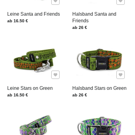
Leine Santa and Friends
Halsband Santa and
Preis mit MwSt.
Friends
ab 16.50 €
Preis mit MwSt.
ab 26 €
Zu Favoriten hinzufügen
Zu Favor
Leine Stars on Green
Halsband Stars on Green
Preis mit MwSt.
Preis mit MwSt.
ab 16.50 €
ab 26 €