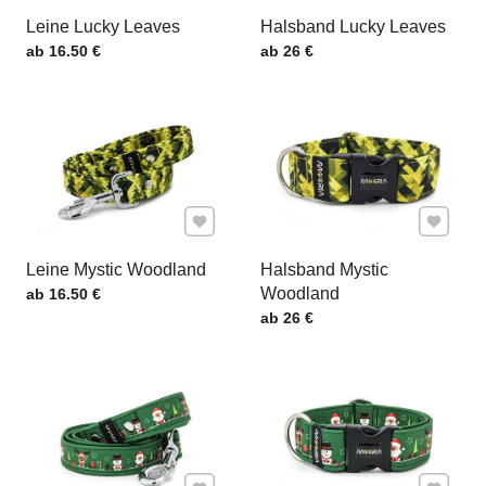
Leine Lucky Leaves
Halsband Lucky Leaves
Preis mit MwSt.
Preis mit MwSt.
ab 16.50 €
ab 26 €
Zu Favoriten hinzufügen
Zu Favor
Leine Mystic Woodland
Halsband Mystic
Preis mit MwSt.
Woodland
ab 16.50 €
Preis mit MwSt.
ab 26 €
Zu Favoriten hinzufügen
Zu Favor