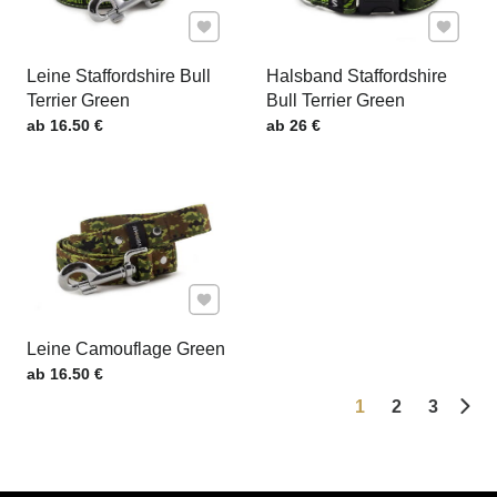
Zu Favoriten hinzufügen
Zu Favor
Leine Staffordshire Bull
Halsband Staffordshire
Terrier Green
Bull Terrier Green
Preis mit MwSt.
Preis mit MwSt.
ab 16.50 €
ab 26 €
Zu Favoriten hinzufügen
Leine Camouflage Green
Preis mit MwSt.
ab 16.50 €
1
2
3
Näch