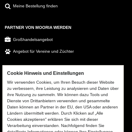
Meine Bestellung finden
PARTNER VON MOORIA WERDEN
Großhandelsangebot
Angebot für Vereine und Züchter
FOLGEN SIE UNS
Cookie Hinweis und Einstellungen
Facebook
Wir verwenden Cookies, um Ihren Besuch dieser Website
zu verbessern, ihre Leistung zu analysieren und Daten über
Instagram
ihre Nutzung zu sammeln. Wir können dazu Tools und
Dienste von Drittanbietern verwenden und gesammelte
Daten können an Partner in der EU, den USA oder anderen
KONTAKTIEREN SIE UNS
Ländern übermittelt werden. Durch Klicken auf „Alle
Cookies akzeptieren" erklären Sie sich mit dieser
✉
info@mooria.eu
Verarbeitung einverstanden. Nachfolgend finden Sie
detaillierte Informationen oder können Ihre Einstellungen